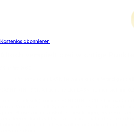
Kostenlos abonnieren
Altach
verspielt
drei
wichtige
Punkt
29.
März
2025
„Wir
haben
den
LASK
teilweise
an
die
Wand
gespiel
CASHPOINT
SCR
Altach
und
der
LASK
trennen
sich
mit
0:
Fabio
Ingolitsch
(Trainer
CASHPOINT
SCR
Altach)...über
d
an
die
Wand
gespielt.
Speziell
in
der
zweiten
Halbzeit
sin
guten
Phase
von
uns
eiskalt
zugeschlagen,
erste
Halbzeit
vorm
leeren
Tor
das
1:1
vergeben
haben.
Im
Gegenzug
kr
haben
alles
reingehaut,
wir
wollten
unbedingt
heute
mit
P
vorwerfen
kann.“