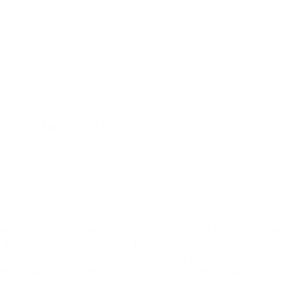
men
zur
Partie
ehr
gutes
Spiel
gemacht.
Wir
haben
den
LASK
teilweise
e
Lösungen
gefunden,
sie
haben
zweimal
in
einer
sehr
r
zu
erzielen.
Zweite
Halbzeit,
wo
wir
knapp
davor
waren,
aben
nie
aufgehört.
Wir
haben
weiter
dominiert,
wir
en.
Das
ist
das
einzige,
was
ich
meiner
Mannschaft
heute