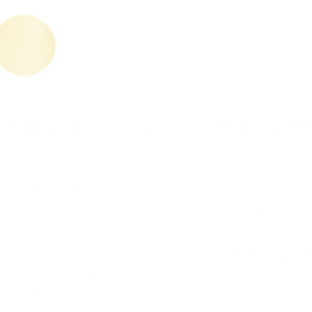
e
zum
Auftakt
–
die
wichtigsten
Stim
t“
–
Fabio
Ingolitsch
2.
Die
wichtigsten
Stimmen
zum
Spiel
bei
Sky
Sport
Austria.
as
Spiel:
„Heute
wirklich
sehr,
sehr
schade.
Wir
haben
ein
s
d
sie
überhaupt
nicht
mehr
rausgekommen,
sie
haben
kein
mit
einem
Standard,
wo
wir
drauf
und
dran
waren,
ein
To
iegen
wir
das
2:0.
Das
war
schon
sehr
bitter.
Unsere
Jungs
h
unkten
nach
Hause
gehen,
aber
ist
uns
leider
nicht
gelung