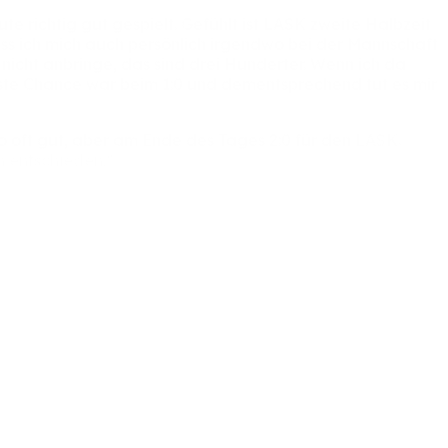
ute
richtig
gut
gespielt.
Gefühlt
ist
LASK
zweite
Halbzeit
ss
ich
mich
auch
persönlich
irgendwo
bei
der
Mannschaft
l
nicht
anbringe,
das
sind
drei
Hunderter.
Wenn
ich
da
ste
Chance
war
beim
1:0
und
dementsprechend
tut
es
mir
so
oft
gut,
aber
am
Ende
des
Tages
2:0
für
den
LASK.
ch
entschieden.“