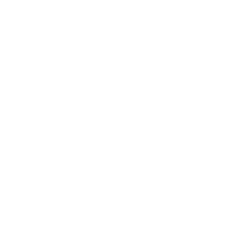
as
Spiel:
„Es
ist
echt
hart,
muss
ich
sagen,
weil
wir
haben
he
erdruck
gehabt.
Wir
müssen
halt
die
Chancen
machen.
Mu
super
Chancen,
am
Ende
da
wo
ich
querlege
und
den
Bal
,
dann
gewinnen
wir
das
heute
wahrscheinlich
noch.
Die
er
pliment
ans
Team.
Schade.“
Spiel,
für
ein
Qualigruppenspiel
vor
allem.
Altach
war
wie
ken,
aber
die
entscheidende
Statistik
hat
der
LASK
für
si