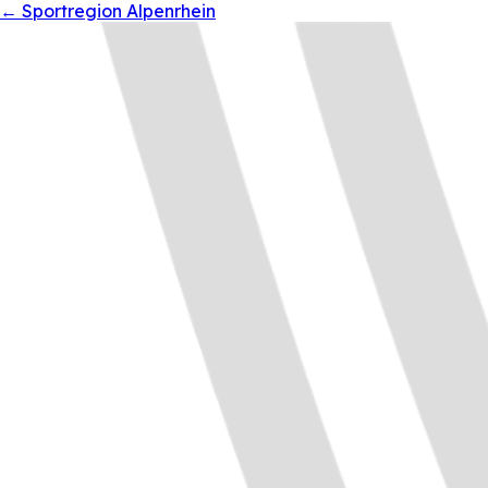
←
Sportregion Alpenrhein