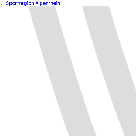
←
Sportregion Alpenrhein