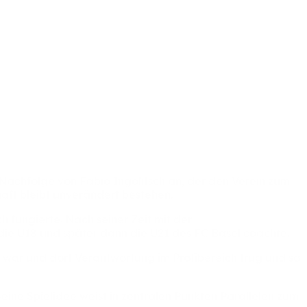
Nachfolge
von
Fabio
Ingolitsch
an,
der
den
Verein
zum
haft
bleibt
unverändert
bestehen.
ch
fungierte.
Nach
seiner
Zeit
mit
der
die
U18
und
später
dann
die
U21
des
FC
Basel
coachte.
g
war
und
dort
Verantwortung
im
Profibereich
trug
und
so
Seine
Spielidee
weist
in
zentralen
Punkten
Parallelen
zum