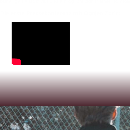
bisherigen
Ansatz
auf
und
ermöglicht
damit
einen
nahtlo
Die
erste
Pressekonferenz
mit
Ognjen
Zaric: