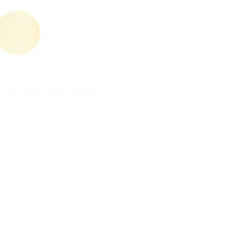
n
Winterthur
gefunden
als
Cheftrainer
der
Kampfmannschaft
fungiert.
Er
tritt
die
sen
hat.
Das
bestehende
Trainerteam
rund
um
die
Mannsc
utschland,
wo
er
zunächst
als
Trainer
im
Nachwuchsberei
rnahm
er
Trainerposten
in
Rosenheim
und
Kufstein,
ehe
er
,
wo
er
sowohl
als
Co-Trainer
als
auch
als
Cheftrainer
täti
ch
bewusst
auf
Kontinuität
in
der
sportlichen
Ausrichtung.