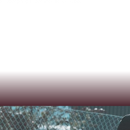
sen
Übergang
in
der
sportlichen
Arbeit.