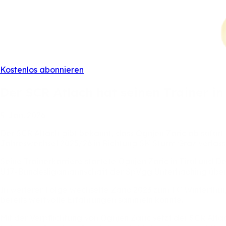
Kostenlos abonnieren
Der
SCR
Atlach
hat
seinen
Trainer
i
9.
Jan.
2026
Der
SCR
Altach
gibt
bekannt,
dass
Ognjen
Zaric
ab
sofort
Jahreswechsel
2025/26
in
Richtung
SK
Sturm
Graz
verlas
Seine
Trainerkarriere
startete
Ognjen
Zaric
in
Tirol
und
De
U17-Bundesligamannschaft
der
SpVgg
Unterhaching
übe
In
weiterer
Folge
wechselte
Zaric
2023
zum
FC
Winterthur
bereits
wertvolle
Erfahrungen
sammeln
konnte.
Mit
der
Verpflichtung
von
Ognjen
Zaric
setzt
der
SCR
Alta