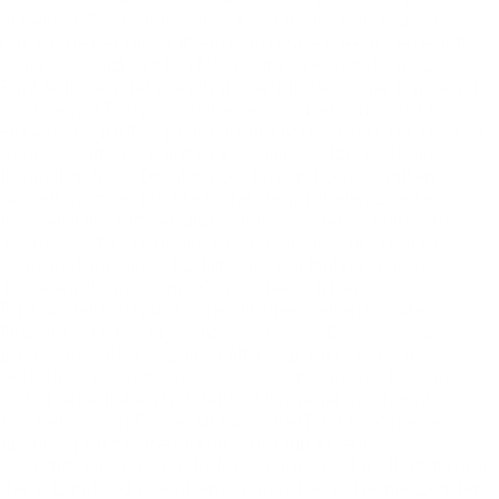
mit
einem
3:3
gegen
Riefensberg.In
der
Landesliga
haben
die
beiden
Spitzenteams
nur
ein
Remis
erreicht.
Während
Sulzberg
bei
Nachbar
Doren
mit
dem
2:2
Punkte
liegen
gelassen
hat,
vergab
Verfolger
Langen
die
Chance
auf
Platz
eins
mit
einem
2:2
bei
Schlusslicht
Hohenems.
Im
Topspiel
der
Liga
holte
sich
Dornbirn
einen
denkwürdigen
5:4-Erfolg
in
Schlins.
Götzis
siegte
in
Kennelbach
4:0.
Dornbirn,
Schlins
und
Götzis
halten
aktuell
nur
zwei
Punkte
hinter
dem
Tabellenzweiten
Langen.
Die
Götzner
sind
mit
vier
Siegen
in
Folge
das
Team
der
Stunde.In
der
1.
Landesklasse
übernahm
Gaißau
dank
eines
4:2-Erfolges
bei
Mühlebach
die
Tabellenführung
vom
SC
Tisis,
der
sich
bei
Egg/Andelsbuch
1b
1:2
geschlagen
geben
musste.
Nüziders
(1:0
bei
Bregenz
Amateure),
Brederis
(3:2
gegen
Bürs)
und
Satteins
(2:1
bei
Altach
1b)
sind
jene
drei
Verfolger
des
Spitzenduos,
das
durchaus
noch
Chancen
auf
einen
Aufstieg
hat.
Bürs
ist
hingegen
nach
fünf
Niederlagen
in
Folge
nur
noch
drei
Punkte
von
einem
Abstiegsplatz
entfernt.Röthis
hat
mit
einem
7:0-Kantersieg
gegen
Rotenberg
1b
die
Tabellenführung
der
2.
Landesklasse
übernommen.
Der
bisherige
Leader