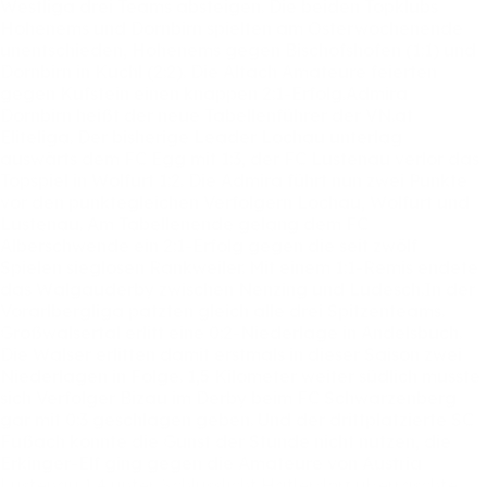
Westliga
drei
Teams
absteigen.
Die
beiden
Topklubs
Hohenems
und
Dornbirn
spielten
am
Osterwochenende
unentschieden,
Hohenems
gegen
Bischofshofen
(1:1)
und
Dornbirn
in
Kuchl
(2:2).
Die
Altach
Amateure
feierten
gegen
Kufstein
einen
knappen
2:1-Erfolg.Admira
Dornbirn
heißt
der
neue
Tabellenführer
der
VN.at
Eliteliga.
Der
bisherige
Leader
Lochau
unterlag
auswärts
dem
FC
Egg
mit
1:3,
der
FC
Lustenau
verlor
das
Topspiel
in
Wolfurt
1:2.
Die
Admira
führt
nun
zwei
Punkte
vor
den
punktegleichen
Verfolgern
Lochau,
Wolfurt
und
Lustenau.
Am
Tabellenende
gelang
dem
FC
Alberschwende
ein
2:1-Erfolg
gegen
die
seit
zwölf
Spielen
sieglosen
Rankweiler.
Mit
einem
1:1-Remis
endete
das
Walgauderby
zwischen
Nenzing
und
Ludesch.In
der
Vorarlbergliga
patzten
gleich
alle
drei
Spitzenteams.
Großwalsertal
erlitt
eine
0:2-Niederlage
in
Andelsbuch.
Die
Walser
erlitten
damit
erstmals
in
dieser
Saison
zwei
Niederlagen
in
Folge.
1,5
Kilometer
weiter
südlich
musste
sich
Verfolger
Bizau
im
Derby
beim
FC
Schwarzenberg
gar
mit
0:3
geschlagen
geben.
Und
der
drittplatzierte
SC
Fußach
konnte
die
Gunst
der
Stunde
nicht
nutzen,
die
Erkinger-Elf
ging
gegen
die
Amateure
von
Austria
Lustenau
1:4
unter.
Schlusslicht
Hatlerdorf
überraschte