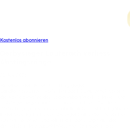
Kostenlos abonnieren
Derbysieger
Lauterach
verliess
Abstiegsränge
21.
Apr.
2025
Mit
einem
deutlichen
4:1-Erfolg
gegen
Ländle-Konkurrent
Röthis
hat
der
FC
Lauterach
vorerst
die
Abstiegsplätze
der
Regionalliga
West
verlassen.
Die
Hofsteiger
liegen
nach
22
Runden
auf
dem
14.
Platz.
Röthis
hingegen
ist
weiter
Tabellenletzter.
Aktuell
gäbe
es
in
der
Westliga
nur
zwei
Absteiger.
Sollte
die
Lustenauer
Austria
weiter
schwächeln
und
in
der
2.
Liga
auf
den
drittletzten
Platz
zurückfallen,
müssten
auch
in
der