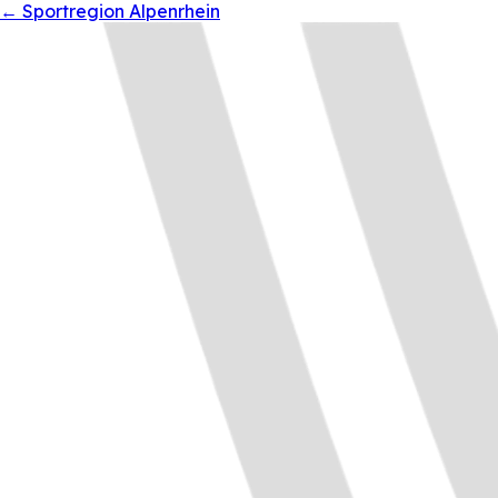
←
Sportregion Alpenrhein