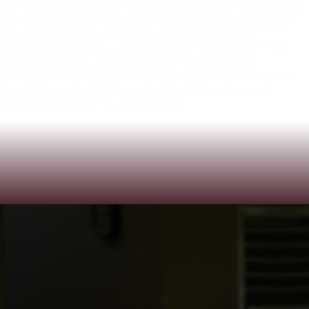
Alberschwende
musste
sich
gegen
Schlusslicht
Rankweil
mit
einem
1:1
begnügen.In
der
Frauen-Bundesliga
holte
sich
Altach
mit
einem
1:0
gegen
Bergheim
in
der
Qualifikationsgruppe
den
zweiten
Erfolg
und
führt
die
Tabelle
klar
an.
Lustenau/Dornbirn
holte
gegen
Neulengbach
ein
1:1,
bleibt
aber
weiterhin
Vorletzter.
In
der
2.
Liga
verlor
Rankweil
bei
FAC
0:3
und
rangiert
weiterhin
auf
einem
Abstiegsplatz.