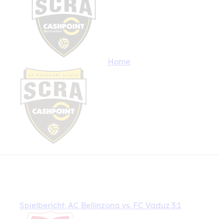
Home
Der
FC
Vaduz
plätscherte
auswärts
in
Bellinzona
in
eine
1:3-Niederlage.
Kaio
Eduardo
war
in
der
2.
Halbzeit
für
den
einzigen
FCV-Treffer
der
Partie
verantwortlich.
Spielbericht: AC Bellinzona vs. FC Vaduz 3:1