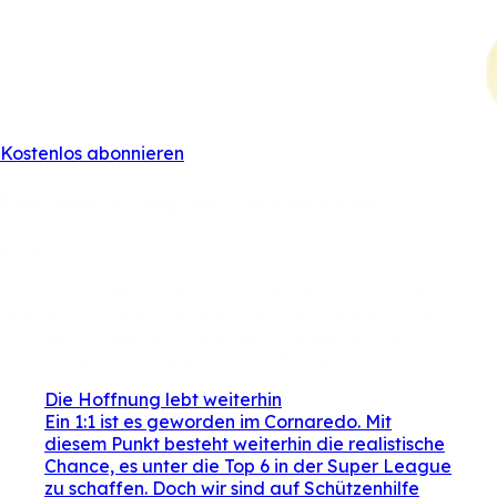
Kostenlos abonnieren
Die
Hoffnung
lebt
weiterhin
14.
Apr.
2025
Der
FC
St.
Gallen
wahrt
mit
einem
1:1
im
Cornaredo
die
realistische
Chance,
es
unter
die
Top
6
in
der
Super
League
zu
schaffen.
Doch
die
St.
Galler
sind
auf
Schützenhilfe
von
Lugano
und
YB
angewiesen.
Die Hoffnung lebt weiterhin
Ein 1:1 ist es geworden im Cornaredo. Mit
diesem Punkt besteht weiterhin die realistische
Chance, es unter die Top 6 in der Super League
zu schaffen. Doch wir sind auf Schützenhilfe