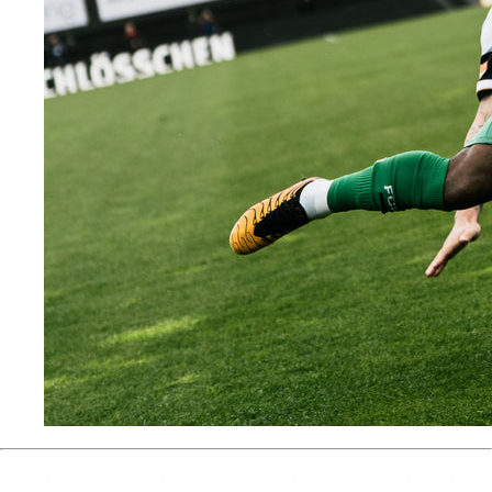
Der
SCRA
muss
sich
im
Kampf
um
den
Klassenerhalt
dem