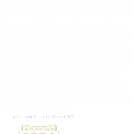
GAK
auswärts
mit
0:1
geschlagen
geben.
Der
entscheidende
Treffer
resultierte
aus
einem
Elfmeter
von
Daniel
Maderner.
Altach
müsse
sich
selbst
an
der
Nase
fassen,
so
Trainer
Fabio
Ingolitsch
im
Gespräch
mit
sky
Sport
Austria:
“Wir
hatten
eine
große
Chance
auf
die
Führung
und
geraten
stattdessen
wiederum
in
Rückstand,
wo
wir
nicht
aus
unseren
Fehlern
gelernt
haben.
Wir
haben
den
Ball
im
Sechzehner
nicht
sauber
geklärt
und
deswegen
resultiert
der
ärgerliche
Elfmeter
daraus.
Ob
der
Ball
über
der
Linie
war
oder
nicht,
kann
man
wohl
nicht
genau
sagen.
Deshalb
hätten
wir
den
VAR,
der
das
hätte
auflösen
sollen,
aber
leider
ist
die
Kameraabdeckung
in
Österreich
nicht
überall
lückenlos
gegeben.
Ob
es
ein
Foul
war
oder
nicht,
ist
auch
schwer
zu
sagen.
Aber
wir
haben
den
Ball
zweimal
nicht
richtig
geklärt.
Wir
müssen
uns
an
die
eigene
Nase
fassen.“
Altach unterliegt dem GAK