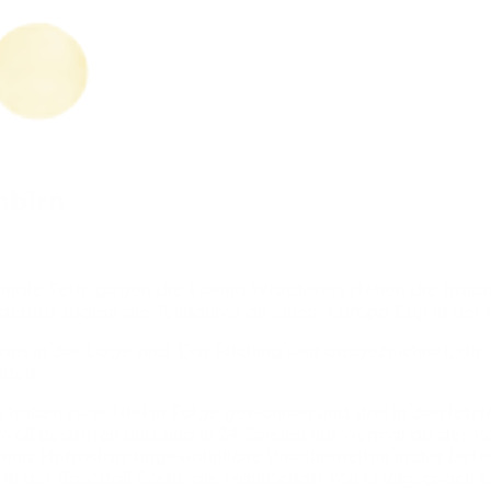
nbirn
inale
Serie
gegen
die
Vienna
Wanderers
stehen
die
India
deutet
zudem
die
Teilnahme
an
einem
Europa
Cup
in
der
ians
in
der
Lage
sind.
Das
Pitching
war
ausgezeichnet,
die
aben.
s
haben
zwei
Titel
in
Folge
gewonnen
und
drei
in
den
letz
svoll
bestritten
und
sind
in
24
Spielen
nur
viermal
als
der
Ve
enna
Metrostars
ungewöhnliche
Unsicherheiten
in
der
Defe
n
in
der
Baseball
Szene
die
Mannschaft
von
Erfolgscoach
L