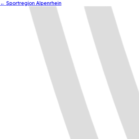
←
Sportregion Alpenrhein