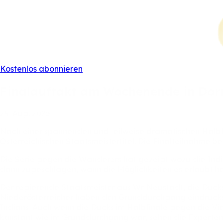
Kostenlos abonnieren
Finalauftakt
am
Wochenende
in
Dor
29.
Aug.
2025
Nach
einer
spannenden
und
teilweise
dramatischen
Halbf
Österreichischen
Staatsmeistertitel.
Die
Finalteilnahme
be
Die
Serie
gegen
die
Wanderers
hat
gezeigt
wozu
die
Ind
dann
zugeschlagen,
wann
die
Möglichkeiten
es
erlaubt
h
Der
regierende
Staatsmeister
aus
Wr.
Neustadt,
die
Duck
Niederösterreicher
haben
den
Grunddurchgang
eindruck
Indians.
Auch
wenn
die
Ducks
im
Halbfinale
gegen
die
Vi
konstant
wie
im
Grunddurchgang
war,
sehen
die
Experte