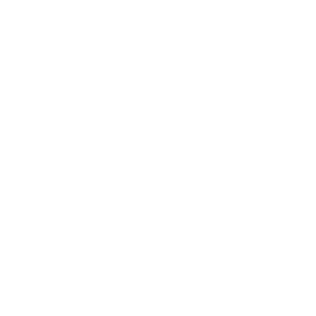
ns
erstmals
seit
2022
wieder
in
einem
Finale
um
den
nächsten
Saison.
Defense
so
gut
wie
fehlerfrei
und
die
Offense
hat
zumeist
ten
vier
Jahren,
sind
in
der
Finalserie
der
Favorit.
Die
rlierer
vom
Feld
gegangen,
einmal
davon
gegen
die
nse
gezeigt
haben
und
auch
das
Pitching
nicht
so
uis
Camargo
vor
den
Indians.