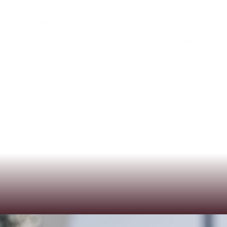
Mit
der
Rolle
des
Underdogs
können
sich
die
Dornbirner
a
Jahren
stand
die
Mannschaft
am
Ende
ganz
oben
auf
de
Kyle
Kush
(Head
Coach):
„Ich
bin
unglaublich
stolz
a
konnte
spüren,
dass
er
sich
auf
den
anderen
verlass
Wolfgang
Pschorr
(Sportlicher
Leiter):
„Ich
werde
di
nicht
vergessen.
Es
war
unglaublich.
Die
Vorfreude
a
ist
jedes
mal
aufs
Neue
etwas
ganz
besonders
und
a
Baseball
Bundesliga
Finale
2025
(best-of-5
Seri
Spiel
1:
SA,
30.08.2025,
12:30
Uhr,
Sportanlage
Rohrbach
-
Field
–
Wr.
NeustadtSpiel
4*:
SA,
06.09.2025,
17:00
Uhr,
Du