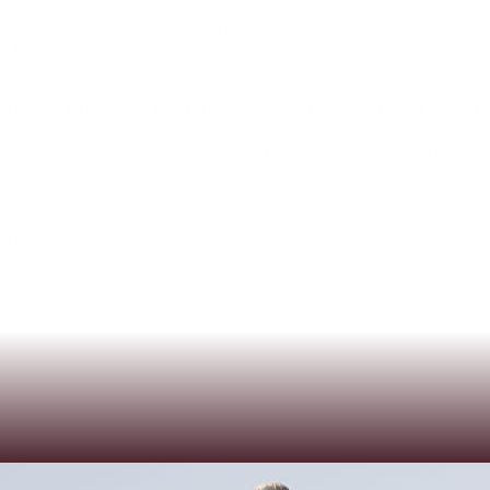
ber
gut
identifizieren.
Zu
oft
wurde
den
Indians
diese
Roll
m
Podest.
uf
meine
Mannschaft.
Wir
sind
in
den
fünf
Spielen
gegen
d
en
kann.
Mit
dieser
Einstellung
werden
es
auch
die
Ducks
n
e
Stimmung
und
Gesichter
der
Spieler
als
wir
im
fünften
Sp
ufs
Finale
ist
nicht
nur
beiden
Spielern
und
Coach
zu
sehen
uf
keinen
Fall
etwas
selbstverständliches.“
e)
DornbirnSpiel
2:
SO,
31.08.2025,
13:00
Uhr,
Sportanlage
Roh
cks
Field
–
Wr.
NeustadtSpiel
5*:
SO,
07.09.2025,
13:00
Uhr,