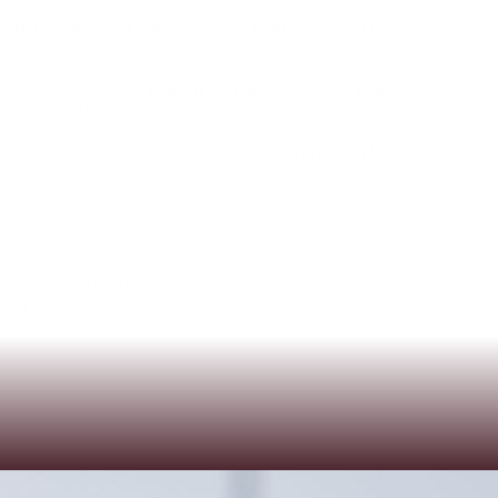
e
zugeschrieben
und
nicht
nur
einmal
in
den
letzten
ie
Wanderers
als
Einheit
aufgetreten
und
jeder
icht
einfach
haben.“
iel
die
entscheidenden
Runs
gescort
haben
lange
,
sondern
im
gesamten
Verein.
Eine
Finalteilnahme
rbach
-
DornbirnSpiel
3:
SA,
06.09.2025,
14:00
Uhr,
Ducks
Ducks
Field
–
Wr.
Neustadt(*falls
erforderlich)