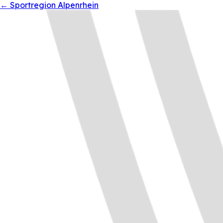
←
Sportregion Alpenrhein