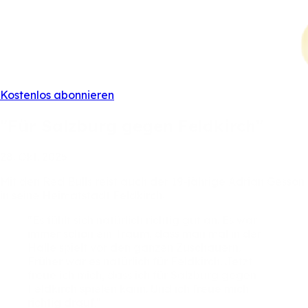
Kostenlos abonnieren
"Für
Salzburg
gegen
Feldkirch"
28.
Okt.
2025
Mit
den
Red
Bulls
reist
auch
der
19-jährige
Adrian
Gesson
in
seine
Heimatstadt
Feldkirch.
"Es
fühlt
sich
natürlich
richtig
gut
an.
Es
war
immer
schon
ein
Traum,
dass
man
mal
in
der
Halle
spielt
vor
den
ganzen
Zuschauern.
Früher
war
es
natürlich
für
Feldkirch.
Jetzt
freue
ich
mich,
dass
ich
für
Salzburg
gegen
Feldkirch
spielen
kann.
Und
ich
freue
mich
richtig
drauf."