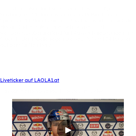
Im
ersten
Saisonduell
setzte
sich
Titelverteidiger
Salzburg
mit
4:1
durch,
wobei
es
bis
16
Minuten
vor
Spielende
1:1-Unentschieden
stand.
Auswärts
tun
sich
die
Mozartstädter
zuletzt
aber
sehr
schwer
–
mit
wettbewerbsübergreifend
fünf
Auswärtsniederlagen
am
Stück.
In
der
Tabelle
liegen
die
Red
Bulls
mit
24
Punkten
auf
dem
fünften
Platz.
🏒 🇦🇹 win2day ICE HOCKEY LEAGUE
Pioneers Vorarlberg vs. Red Bull Salzburg
Mittwoch, 29. Oktober 2025, 19:30 Uhr
Feldkirch, Vorarlberghalle
Liveticker auf LAOLA1.at
Das
komplette
Vorschau-Interview
im
Video: