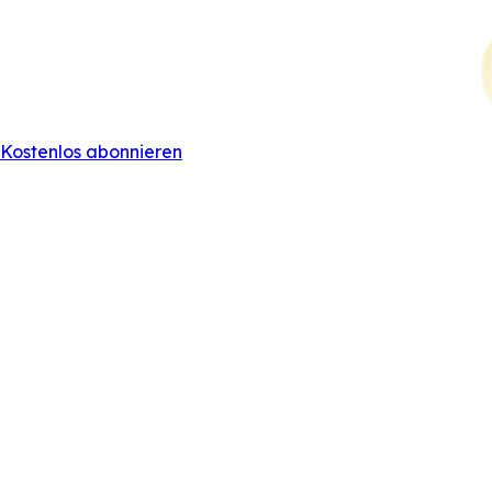
Kostenlos abonnieren
Gelungener
Start
in
die
Wettkampfsaison
der
Kunstradfahrer
9.
März
2025
Der
1.
ASVÖ
Cup
am
8.
März
2025
ausgerichtet
vom
RC
Röthis
markierte
einen
gelungenen
Start
in
die
Wettkampfsaison
der
Kunstradfahrer
und
bot
den
Sportler
und
Sportlerinnen
eine
erste
Gelegenheit,
ihr
Können
unter
Beweis
zu
stellen.
Besonders
erfreulich
ist,
dass
20
neue
Athleten
und
Athletinnen
am
Start
waren
–
ein
spannendes
Erlebnis,
das
mit
beeindruckenden