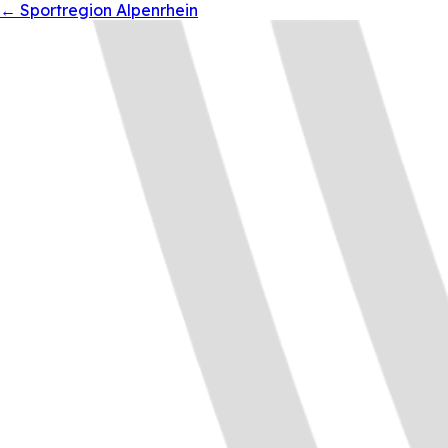
←
Sportregion Alpenrhein