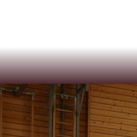
Leistungen
belohnt
wurde.
Auch
die
routinierten
TeilnehmerInnen
zeigten
starke
Darbietungen
und
bewiesen,
dass
sich
ihr
intensives
Training
auszahlt.
Im
Bild
Lilly
Wagner
als
Siegerin
der
U13.