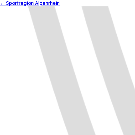
←
Sportregion Alpenrhein