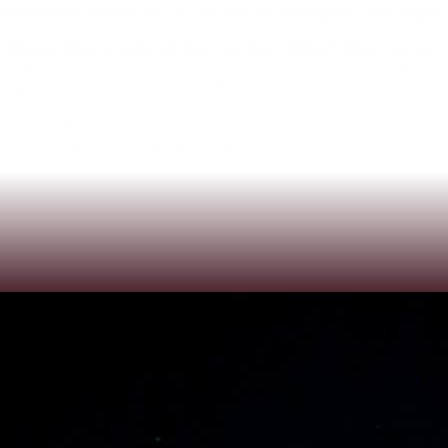
Semifinale
konnte
He
an
die
davor
gezeigten
Leistungen
„Dieses
Match
habe
ich
ihm
auf
dem
Silbertablett
serviert
Ordnung,
vor
allem
gegen
Souquet
habe
ich
sehr
gut
gesp
Million
US-Dollar
dotierte
9-Ball-
Weltmeisterschaft
Ende
Den
Austrian-Open-Titel
und
den
Siegerscheck
in
Höhe
v
gegen
seinen
Landsmann
Wojciech
Szewczyk.