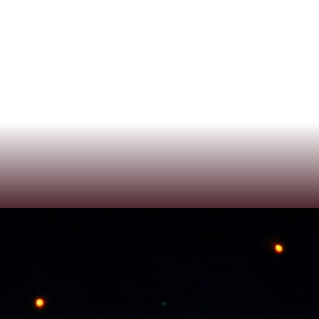
jedoch
nicht
mehr
anschließen
und
unterlag
nach
einer
fe
.
Da
habe
ich
wirklich
ausgelassen
und
nicht
gut
gespielt.
ielt“,
sagte
He,
der
nun
die
Planung
der
letzten
Vorberei
Juli
in
Dschidda,
Saudi-Arabien,
in
Angriff
nimmt.
on
6000
Euro
sicherte
sich
He-Bezwinger
Mieszko
Fortuńsk