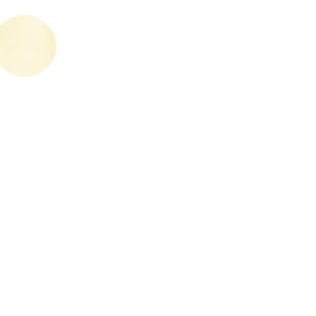
en
in
Sankt
Johann
pen
in
Sankt
Johann
als
bester
Österreicher
den
dritten
Pl
päteren
Sieger,
Mieszko
Fortuński
aus
Polen,
mit
8:11
gesc
ppel-K.-o.-Modus
ausgetragenen
Vorrunde
mit
einem
9:4
n
Schweden
Walter
Laikre
klar
mit
9:3
ab.
Im
Match
um
di
haffte
aber
über
den
Hoffnungsdurchgang
den
Aufstieg
rfolg
gegen
den
Polen
Hubert
Łopotko
weiter
nach,
lande
en
Deutschen
Billard-„Kaiser“
Ralf
Souquet
im
Viertelfinal