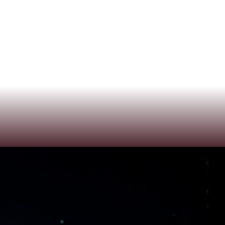
hlerbehafteten
Vorstellung.
Davor
waren
meine
Leistungen
aber
durchaus
in
tungsphase
für
das
große
Jahres-Highlight,
die
mit
einer
i
in
einem
rein
polnischen
Endspiel
mit
einem
11:7-Sieg