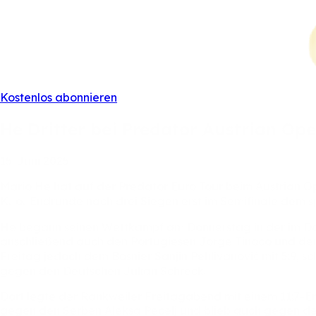
Kostenlos abonnieren
He
Dritter
bei
Predator
Austrian
Op
15.
Juni
2025
Mario
He
hat
auf
der
Predator
Euro
Tour
beim
Austrian
O
K.-o.-Endrunde
nach
drei
Siegen
erst
im
Semifinale
dem
s
He
begann
seinen
Wettkampf
am
Donnerstag
in
der
im
Do
anschließend
auch
den
Portugiesen
Jorge
Tinoco
und
de
Freitag
jedoch
dem
Bosnier
Sanjin
Pehlivanović
mit
5:9,
sc
gegen
den
Deutschen
Julian
Schreck.
Dort
legte
der
Rankweiler
Freitagabend
mit
einem
11:7-E
gegen
den
Serben
Aleksa
Pecelj
und
blieb
auch
gegen
d