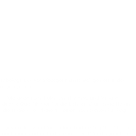
atz
belegt.
Der
Vorarlberger
musste
sich
gestern
in
der
hlagen
geben.
-Erfolg
gegen
den
Polen
Dzmitry
Hryb
und
fertigte
e
direkte
Qualifikation
für
die
Letzten
32
unterlag
He
am
in
die
finale
K.-o.-Phase
mit
einem
souveränen
9:1-Sieg
te
gestern
im
Achtelfinale
einen
hart
erkämpften
11:9-Sieg
e
nach
einer
starken
Performance
mit
11:5
erfolgreich.
Im