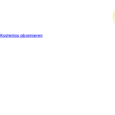
Kostenlos abonnieren
Hohenems
nutzt
Abwehrfehler
zum
3:1-Cupsieg
10.
Juni
2026
Zwei
schlecht
verteidigte
Eckbälle
brachen
im
50.
UNIQA-VFV-Cupfinale
dem
FC
Dornbirn
das
Genick.
Die
Emser
nutzten
beide
Geschenke
zur
2:1
Pausenführung.
Und
brachten
diese
mit
einer
engagierten
Vorstellung
bis
in
die
Schlussphase,
kurz
vor
Spielende
gelang
den
Emsern
das
entscheidende
3:1.
Mit
der
ersten
nennenswerten
Chance
gingen
die