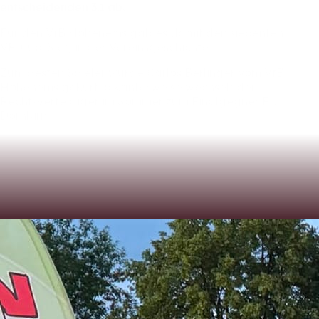
entscheidenden
3:1
ab.
Für
den
VfB
Hohenems
gab
es
damit
den
siebenten
VF-Cup-Sieg
in
der
Vereinsgeschichte.
Zum
besten
Spieler
wurde
Carlos
Berlinger
vom
VfB
Hohenems
gekürt,
pikanterweise
wechselt
der
Rechtsverteidiger
im
Sommer
zum
Finalgegner
FC
Dornbirn.