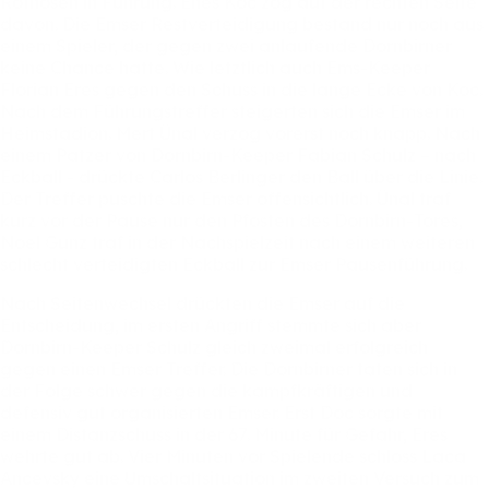
Rothosen
in
Führung.
Enes
Koc
zog
auf
der
rechten
Seite
davon.
Die
Emser
Restverteidigung
bestand
nur
noch
aus
einem
Spieler,
der
gegen
zwei
anlaufende
Dornbirner
keine
Chance
hatte.
Wie
letztlich
auch
Ems-Keeper
Florian
Eres
gegen
den
Schuss
in
die
lange
Ecke
von
Koc.
Nach
dem
Führungstreffer
steigerten
sich
die
Emser
im
Heimstadion.
Mert
Ünal
verzog
vorerst
noch
knapp.
Nach
einem
Patzer
von
Dornbirn-Keeper
Fabian
Schulz
–
nach
Eckball
-
drückte
Carlos
Berlinger
den
Ball
über
die
Linie.
Der
Treffer
puschte
die
Emser
offensichtlich.
Ünal
traf
kurz
vor
der
Pause
nur
den
Pfosten
des
Dornbirn-Tores,
Noel
Gunz
traf
in
der
Nachspielzeit
nach
einem
weiteren
schlecht
verteidigten
Eckball
zur
Emser
Pausenführung.
Nach
Seitenwechsel
drückten
die
Emser
auf
die
Entscheidung,
im
ersten
Angriff
stemmte
sich
aber
Dornbirn-Keeper
Schulz
gleich
zweimal
erfolgreich
gegen
einen
Emser
Treffer.
Die
Dornbirner
taten
sich
in
der
Folge
schwer
gegen
die
kampfkräftigen
und
defensiv
gut
organisierten
Emser.
Erst
Doc
sorgte
mit
einem
Distanzschuss
in
der
67.
Minute
für
Gefahr,
Eres
wehrte
gut
ab.
Vier
Minuten
vor
Spielende
schloss
Laca
Ancevsky
eine
Umschaltsituation
im
zweiten
Versuch
zum