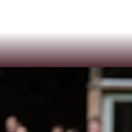
österreichischen
Frauenligen
gibt
es
zwei
Vorarlberger
Absteiger.
Die
SPG
Lustenau/Dornbirn
steigt
aus
der
Bundesliga
in
die
2.
Liga
ab,
Rankweil
schaffte
den
Klassenerhalt
in
der
2.
Liga
auch
nicht
und
kehrt
in
die
Vorarlbergliga
zurück.