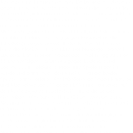
Abstiegsplatz.
In
einem
weiteren
Derby
siegte
Hohenems
gegen
die
Altach
Amateure
3:0,
obwohl
die
Rheindörfler
gleich
acht
Spieler
aus
ihrem
Kader
ins
Rennen
schickten.
Röthis
verlor
beim
Tabellenzweiten
Imst
mit
0:4
und
hat
nun
schon
acht
Punkte
Rückstand
auf
einen
Nichtabstiegsplatz.In
der
VN.at
Eliteliga
hat
sich
Admira
Dornbirn
mit
einem
9:2-Sieg
gegen
Rankweil
an
die
Tabellenspitze
geschossen,
in
den
letzten
fünf
Spielen
holte
die
Klocker-Elf
13
Punkte.
Der
bisherige
Leader
FC
Lustenau
kam
in
einem
packenden
Spiel
in
Egg
zu
einem
3:3.
Die
Verfolger
Wolfurt
(4:5
gegen
Ludesch)
und
Lochau
(0:1
in
Feldkirch)
haben
ihre
Spiele
in
der
20.
Runde
und
damit
auch
den
Anschluss
an
die
beiden
Spitzenteams
verloren.
Am
Tabellenende
haben
Rankweil
und
Alberschwende
(0:2
gegen
DSV)
ihre
Positionen
auf
den
Abstiegsplätzen
„gefestigt“.
Einzig
die
beiden
ehemaligen
Westligisten
Hard
(1:3
bei
Rotenberg
und
Nenzing
(0:2
in
Göfis)
müssen
in
den
letzten
Runden
noch
aufpassen,
um
nicht
in
den
Abstiegsstrudel
zu
geraten.Bizau
siegte
im
Topspiel
der
Vorarlbergliga
im
Großenwalsertal
glücklich
mit
2:1
dank
des
zweiten
Treffers
von
Spielertrainer
Lukas
Katnik
in
der
Nachspielzeit.
Die
Walser,
die
vor
allem
nach
der
Pause