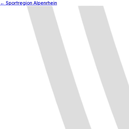
←
Sportregion Alpenrhein