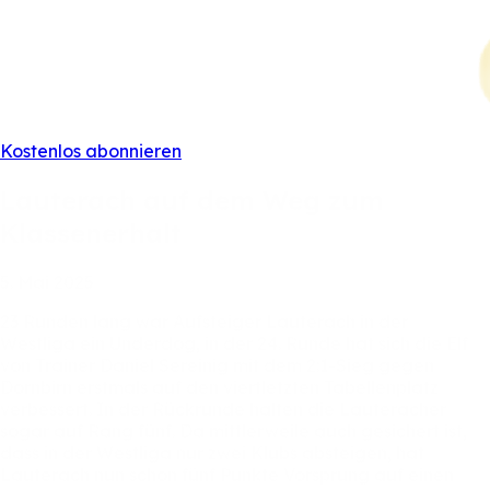
Kostenlos abonnieren
Lauterach
auf
dem
Weg
zum
Klassenerhalt
5.
Mai
2025
23
Runden
lang
war
Aufsteiger
Lauterach
in
der
Westliga
ein
Underdog,
in
der
24.
Runde
hat
sich
die
Elf
von
Trainer
Daniel
Sereinig
mit
dem
2:1-Sieg
gegen
Dornbirn
erstmals
auf
den
viertletzten
Tabellenplatz
verbessert.
In
der
Rückrunde
halten
die
Lauteracher
sogar
auf
Rang
fünf.
Da
mittlerweile
auch
gesichert
ist,
dass
in
der
Westliga
nur
zwei
Klubs
absteigen,
hat
Lauterach
nun
schon
fünf
Punkte
Vorsprung
auf
einen