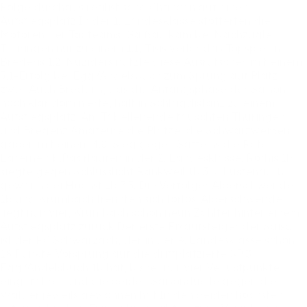
Folge
durchaus
realistische
Chancen
auf
einen
Aufstiegsplatz.In
der
1.
Landesklasse
stotterten
die
Motoren
der
Topteams.
Gaißau
kam
bei
Nachzügler
Thüringen
nur
zu
einem
1:1,
Tisis
verlor
das
Topspiel
in
Brederis
1:2.
Nüziders
nutzte
diese
Ausrutscher,
mit
einem
5:1-Erfolg
bei
Egg/Andelsbuch
zum
Sprung
auf
Platz
zwei.
Auch
Brederis,
das
die
Anfangsphase
der
Saison
noch
klar
dominierte,
hält
in
Schlagdistanz
zu
einem
Aufstiegsplatz.
Am
Tabellenende
tauschten
Thüringen
und
Bregenz
Amateure
die
Plätze,
die
Schwarzweißen
gaben
mit
einem
4:0-Sieg
gegen
Satteins
die
Rote
Laterne
ab.Paarlaufen
in
der
2.
Landesklasse:
Röthis
1b
siegte
gegen
Schlusslicht
Rankweil
1b
3:0,
Lustenau
1b
gewann
bei
Höchst
1b
7:3.
Die
Verfolger
Alberschwende
1b
und
Krumbach
trennten
sich
torlos.
Alberschwende
liegt
nun
vier,
Krumbach
schon
neun
Zählter
hinter
einem
Aufstiegsplatz
zurück.Der
erste
Fixaufsteiger
der
Saison
ist
der
FC
Schwarzach,
der
in
der
4.
Landesklasse
schon
18
Punkte
Vorsprung
auf
die
drittplatzierte
SPG
Egg/Andelsbuch
1b
hat,
bisher
nur
vier
Verlustpunkte
eingefahren
und
die
beiden
Saisonduelle
gegen
die
Wälder
jeweils
gewonnen
hat.In
den
beiden
höchsten