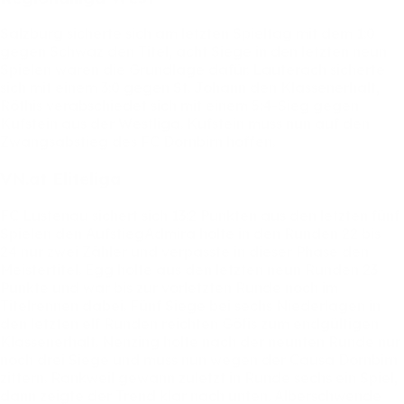
Salzburg
sicherte
sich
am
letzten
Spieltag
mit
dem
1:0
gegen
Schwaz
den
Titel,
acht
Siege
in
den
letzten
neun
Spielen
waren
die
Grundlage
dafür.
Lauterach
sicherte
sich
mit
einem
3:0
gegen
St.
Johann
den
Klassenerhalt,
Röthis
verabschiedet
sich
mit
einem
5:4-Sieg
gegen
Kufstein
aus
der
Westliga.
Kufstein
muss
nun
auf
den
Zwangsabstieg
des
FC
Dornbirn
hoffen.
VN.at
Eliteliga
FC
Lustenau
sichert
sich
13:2
Punkten
aus
den
letzten
fünf
Spielen
den
AufstiegAdmira
holte
in
den
Runden
22
bis
24
nur
zwei
Zähler
und
verpasste
in
dieser
Phase
den
Meistertitel.
Egg
holte
aus
den
letzten
neun
Runden
23
Punkte
und
war
bis
zur
vorletzten
Runde
noch
im
Titelrennen
dabei.
Fünf
Siege
bei
sechs
Niederlagen
in
den
letzten
elf
Runden
reichten
Göfis
zum
endgültigen
Klassenerhalt.
Nenzing
holte
nach
der
neunten
Runde
nur
noch
drei
Siege
und
muss
nun
wegen
der
Causa
Dornbirn
zittern.
Rankweil
gewann
zuletzt
in
Runde
sechs
ein
Spiel,
dann
zeigte
der
Trend
klar
nach
unten.
Alberschwende