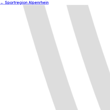
←
Sportregion Alpenrhein