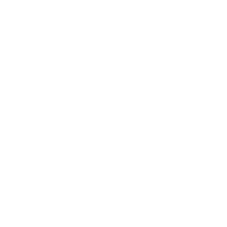
viele
Punkte.
Egg/Andelsbuch
1b
wartet
als
Drittletzter
auf
die
Dornbirn-Entscheidung.
Die
SW
Bregenz
Amateure
holten
in
den
letzten
drei
Runden
zwar
sieben
Zähler,
für
den
Klassenerhalt
reichte
es
aber
nicht
mehr
–
zweiter
Abstieg
in
Folge.
Thüringens
Routiniers
konnten
es
nach
verkorkstem
Herbst
nicht
mehr
richten.
Die
Walgauer
verloren
am
Saisonende
vier
Mal
in
Folge
und
steigen
ab.
2.
Landesklasse
Zwölf
Siege
und
drei
Remis
bei
keiner
Niederlage:
Damit
sicherte
sich
Lustenau
1b
den
Meistertitel.
Alberschwende
1b
holte
in
den
letzten
sieben
Runden
17
Zähler
und
überholte
Röthis
1b,
steigt
auf.
Nur
zwei
Niederlagen
in
den
letzten
14
Runden
ließen
die
Aufstiegsträume
der
Röthner
platzen.
Schlins
1b
wartet
als
Drittletzter
auf
die
Dornbirn-Entscheidung.
Mäder
gewann
in
der
Rückrunde
nur
eine
Partie
und
steigt
ebenso
ab,
wie
Rankweil
1b,
das
im
Frühjahr
nur
zwei
Siege
holte.
3.
Landesklasse