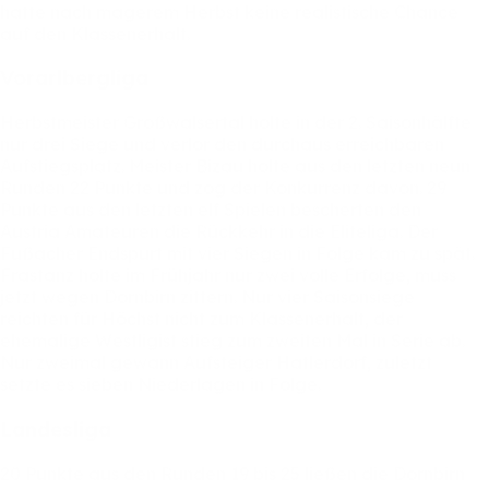
hatte
nach
magerem
Herbst
keine
realistische
Chance
auf
den
Klassenerhalt.
Vorarlbergliga
Herbstmeister
Großwalsertal
holte
in
der
2.
Saisonhälfte
nur
drei
Siege
und
verlor
den
durchaus
erreichbaren
Aufstiegsplatz.
Meister
Bizau
holte
aus
den
letzten
neun
Runden
22
Punkte
und
zog
der
Konkurrenz
davon.
29
Punkte
aus
den
letzten
elf
Spielen
bescherten
den
Austria
Amateuren
die
Rückkehr
in
die
Eliteliga.
Der
Fußacher
Endspurt
mit
vier
Siegen
in
Folge
kam
zu
spät.
Frastanz
holte
im
Frühjahr
nur
zwei
volle
Erfolge,
muss
jetzt
wegen
Dornbirn
zittern.
Nur
vier
Saisonsiege
reichten
für
Höchst
nicht
zum
Klassenerhalt,
der
ehemalige
Westligist
stieg
zum
zweiten
Mal
in
Serie
ab.
Nur
zweimal
gewann
Aufsteiger
Hatlerdorf,
zuletzt
setzte
es
sieben
Niederlagen
in
Folge.
Landesliga
20
Punkte
aus
den
Runden
19
bis
25
ließen
die
Dornbirn