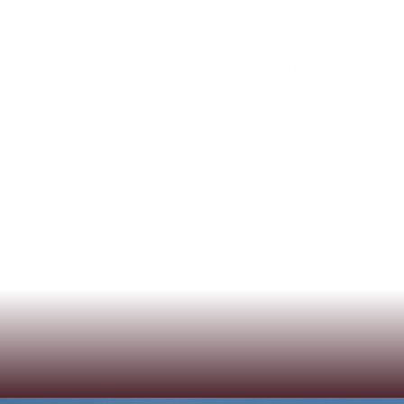
Lochau
1b
gewann
das
Aufstiegsduell
gegen
Bludenz
mit
2:0
und
folgt
Admira
1b
in
die
2.
Landesklasse.
Schon
vor
der
letzten
Runden
standen
Hatlerdorf
1b
und
Buch
1c
als
Absteiger
fest,
FC
Lustenau
1c
sitzt
auf
dem
Schleudersitz.
4.
Landesklasse
Auch
hier
waren
die
Aufsteiger
Schwarzach
und
Ludesch
1b
schon
seit
längerem
fix.
Mellau
1b
und
Schwarzenberg
1b
standen
als
Absteiger
fest.
Schruns
1b
muss
zittern,
für
die
Montafoner
wäre
der
Dornbirn
Abstieg
besonders
bitter,
dann
müssten
beide
Teams
der
Schrunser
absteigen.