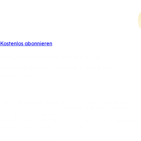
Kostenlos abonnieren
Offene
Entscheidungen
im
Vorarlberger
Fussball
wegen
Dornbirn
9.
Juni
2025
Der
Zwangsabstieg,
den
die
RLW-Kommission
gegen
den
FC
Dornbirn
verhängte,
lässt
zahlreiche
Vereine
in
Vorarlberg
und
auch
in
Tirol
im
Ungewissen,
weil
die
Rothosen
alle
Rechtsmittel
ausschöpfen
wollen,
um
in
der
Westliga
weiterspielen
zu
können.
Regionalliga
West