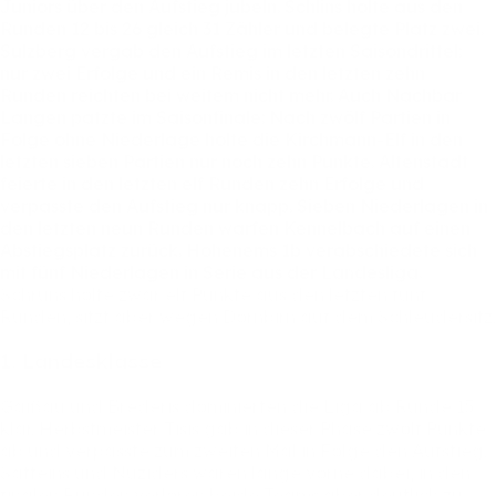
Juniors
über
den
Aufstieg
jubeln.
Schlins
holte
aus
den
Runden
12
bis
26
gleich
31
Zähler
und
belegte
Platz
zwei.
Sulzberg
vergab
den
Aufstieg
im
letzten
Saisondrittel:
nur
zwei
Erfolge
und
ein
Remis
in
den
letzten
zehn
Runden
reichten
bei
weitem
nicht
mehr.
Auch
Nachbar
Langen
patzte
im
Saisonfinale:
Nach
zwölf
Partien
in
Folge
ohne
Niederlage
holte
die
Kirchmann-Elf
in
den
letzten
sieben
Partien
nur
noch
zehn
Punkte.
Altenstadt
feierte
in
den
letzten
elf
Runden
zehn
Erfolge
und
verpasste
den
Aufstieg
nur
knapp.
Sieben
Niederlagen
in
den
letzten
neun
Runden
warfen
Kennelbach
auf
einen
Abstiegsplatz
zurück.
Hohenems
1b
verabschiedete
sich
mit
fünf
Niederlagen
in
Serie
aus
der
Landesliga.
Schruns
holte
zwar
elf
Punkte
aus
den
letzten
fünf
Runden,
sitzt
aber
wegen
Dornbirn
auf
dem
Schleudersitz.
1.
Landesklasse
Gaißau
und
Brederis
dominierten
die
Liga
ab
Runde
15
klar.
Herbstmeister
Tisis
gab
in
dieser
Phase
zwölf
Punkte
ab
und
verpasste
zum
zweiten
Mal
in
Folge
den
Aufstieg.
Satteins
und
Nüziders
waren
lange
vorne
dabei,
in
den
finalen
Runden
verloren
beide
Teams
aber
deutlich
zu