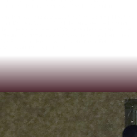
Halbfinal
Herren,
Montreux
HC
vs.
RHC
Dornbirn
Sonntag,
30.
März
202512:00
Uhr,
Final
Ligacup14:30
Uhr,
Final
Damen17:00
Uhr,
Final
Herren
Live-Übertragung
der
SpieleAlle
Spiele
des
Wochenendes
werden
auf
der
Streamingplattform
www.swissskate.tv
live
übertragen.
Das
Finale
der
Herren
wird
zudem
live
im
Fernsehen
auf
Swiss
Sport
TV
ausgestrahlt.