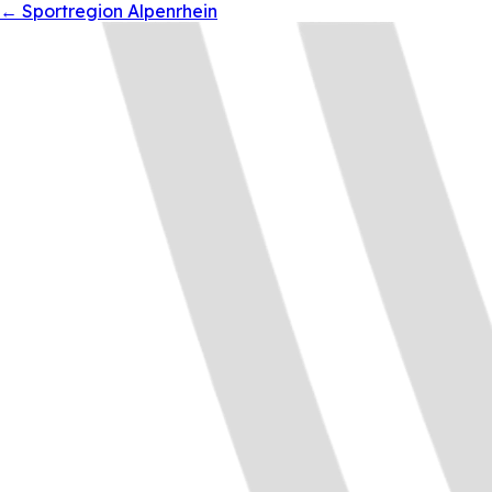
←
Sportregion Alpenrhein