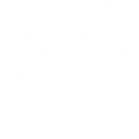
Gastgeber
Genf,
die
auf
eine
Überraschung
hoffen.
Dornbirns
NLA-Team
trifft
im
Spätabendspiel
(21:30
Uhr)
auf
den
starken
Zweitligisten
und
Anwärter
auf
den
Aufstieg
in
die
NLA,
den
Montreux
HC.
Bei
einem
Sieg
für
Diessbach
und
Dornbirn
könnte
es
zu
einer
Neuauflage
des
letztjährigen
Cupfinales
kommen.
Am
Samstag
fallen
die
Entscheidungen
in
den
Halbfinals,
für
wen
die
Pokalreise
am
Sonntag
in
den
Finalspielen
weitergeht.
Schweizer
Final
Four
Centre
Sportif
de
la
Queue
d´Arve,
Genf
Samstag,
29.
März
202509:00
Uhr,
Halbfinal
Ligacup,
RHC
Dornbirn
II
vs.
RSC
Uttigen
II11:30
Uhr,
Halbfinal
Ligacup,
RHC
Gipf-Oberfrick
vs.
Genève
RHC
II14:00
Uhr,
Halbfinal
Damen,
RSC
Uttigen
vs.
RHC
Gipf-Oberfrick16:30
Uhr,
Halbfinal
Damen,
RHC
Vordemwald
vs.
RHC
Diessbach19:00
Uhr,
Halbfinal
Herren,
Genève
RHC
vs.
RHC
Diessbach21:30
Uhr,