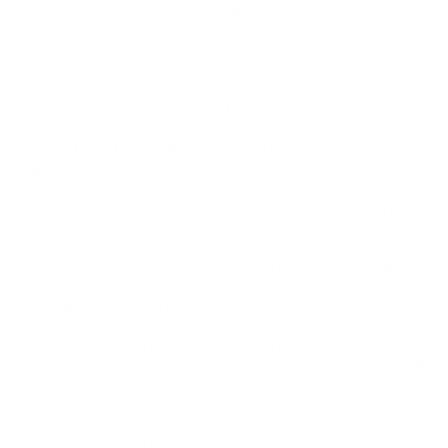
noch
Siege.
Wir
werden
alles
versuchen,
um
ins
Finale
zu
kommen
bzw.
um
den
Titel
mitzuspielen",
so
der
Schweizer
Topscorer
und
Dornbirn-Kapitän
Kilian
Hagspiel.
Dornbirn
II
erstmals
in
einem
Ligacup
Finalwochenende
dabeiIm
Ligacup,
dem
Cup-Wettbewerb
der
Erst-
und
Zweitligisten,
startet
die
Mostögl-Truppe
bereits
um
9
Uhr
morgens
gegen
Topfavorit
RSC
Uttigen
II
in
den
Bewerb.
Titelverteidiger
RHC
Vordemwald
A
ist
nicht
mehr
mit
dabei,
für
die
jungen
Dornbirner
ein
besonderes
Erlebnis,
sind
sie
überhaupt
das
erste
Mal
bei
einem
Finalwochenende
um
den
Ligacup
dabei.
Das
Team
reist
hierfür
bereits
einen
Tag
früher
an,
um
ausgeschlafen
und
hellwach
zu
versuchen,
dem
Titelanwärter
im
Halbfinale
ein
Bein
zu
stellen.
Schweizer
Cup:
Dornbirn
versucht
erneut
nach
dem
Pokal
zu
greifen
Als
Dominator
des
Schweizer
Cups
ist
der
RHC
Diessbach
bei
den
Herren
auch
in
diesem
Jahr
nicht
nur
die
Titelverteidiger,
sondern
auch
der
große
Favorit,
der
kürzlich
die
Qualifikationsrunde
in
der
Meisterschaft
klar
für
sich
entschied.
Direktgegner
im
Halbfinale
ist