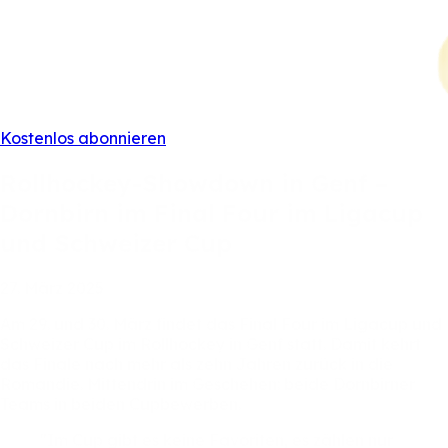
Kostenlos abonnieren
Rollhockey-Showdown
in
Genf
–
Dornbirn
im
Final
Four
im
Ligacup
und
Schweizer
Cup
27.
März
2025
Am
29.
und
30.
März
findet
das
Final
Four
im
Ligacup
und
Schweizer
Cup
im
Rollhockey
in
Genf
statt.
Damit
kehrt
das
Finale
nach
mehr
als
zehn
Jahren
zurück
in
die
Romandie.
Mittendrin
im
Geschehen:
beide
Dornbirner
Teams
in
beiden
Cupbewerben.
"Im
Cup
gibt
es
keine
Favoriten,
es
zählen
nur