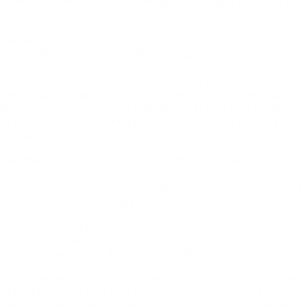
viele
Zuschauer
und
konnten
top
Leistungen
hautnah
mit
erleben.
Bei
den
Schülerinnen
im
Kunstradfahren
krönte
sich
Magdalena
Grafenauer
(RC
Meiningen)
zur
Meisterin
und
blieb
klar
vor
ihren
weiteren
Verfolgerinnen
Emma
Toplak
(RC
Gisingen)
und
Lilly
Wagner
(RC
Röthis).
Bei
den
Schülern
durfte
sich
Emil
Güfel
(RC
Meiningen)
über
den
Titel
freuen.
Auf
den
Rängen
zwei
und
drei
fanden
sich
Kühne
Theo
(RC
Meiningen)
und
Emilian
Fritsch
(RC
Röthis).
Bei
den
2er
Bewerben
im
Kunstrad
gingen
beide
Titel
an
Teams
vom
RC
Meiningen,
Emil
Güfel
/
Theo
Kühne
bei
den
2er
Schülern
sowie
Magdalena
Grafenauer
/
Sophia
Kühne
bei
den
2er
Schülerinnen.
Bei
den
Juniorinnen
ging
der
Meistertitel
an
Nitz
Helena
(RC
Sulz)
vor
Rebecca
Habelsberger
(RV
Mochenwangen)
und
vor
Antonia
Müller
(RC
Altenstadt).
Der
Österreichische
Staatsmeistertitel
bei
den
1er
Frauen
ging
an
Lorena
Schneider
(RC
Höchst).
Mit
einer
fast
perfekten
Performance
blieb
sie
nur
knapp
unter
ihrem