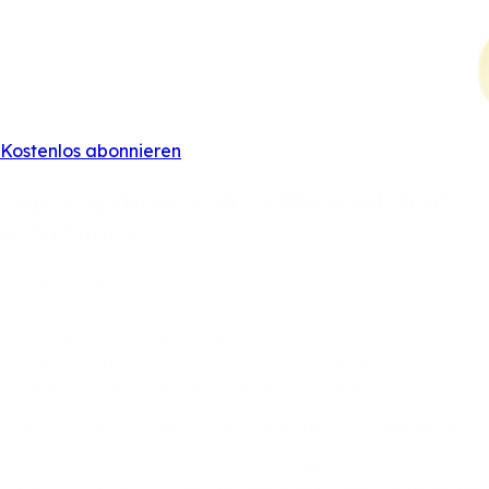
Kostenlos abonnieren
Top-Ergebnisse
im
Hallenradsport
in
Koblach
21.
Okt.
2025
Am
vergangenen
Samstag,
den
18.
Oktober
2025
fanden
in
der
Mittelschule
Koblach
die
Österreichischen
Meisterschaften
bzw.
Staatsmeisterschaften
im
Hallenradsport
(Radball
/
Kunstrade)
statt.
Von
den
Nachwuchsklassen
bis
hin
zur
Elite
wurden
die
Österreichischen
Meister:innen
ermittelt.
Sehr
professionell
organisiert
vom
ARBÖ
RC
Meiningen
kamen