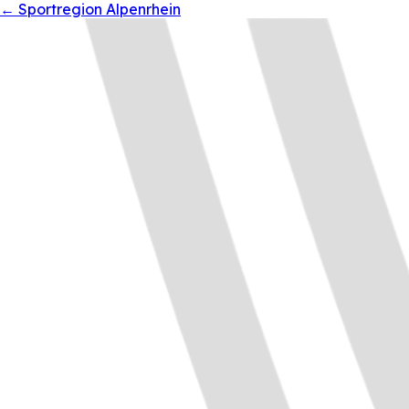
←
Sportregion Alpenrhein