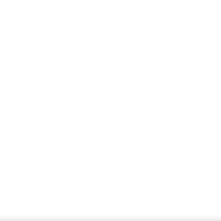
Dornbirn
3
(Markus
Bröll
/
Jürgen
Türtscher)
und
Sulz
1
(Kevin
Bachmann
/
Michael
Welte),
da
es
hier
nicht
nur
um
ein
ÖM-Podium
ging,
sondern
ebenfalls
noch
um
den
Startplatz
als
Ersatzmannschaft
für
die
Weltmeisterschaft
vom
7.-9.11.2025
in
Göppingen/GER.
Dornbirn
3
gewann
gegen
Dornbirn
2
und
Dornbirn
2
gewann
ihr
Spiel
gegen
Sulz
1.
Somit
ging
es
in
einem
entscheidenden
Spiel
zwischen
Dornbirn
3
und
Sulz
1
sowohl
um
einen
Podiums-platz
als
auch
um
das
Ersatzteam.
Dornbirn
3
konnte
schlussendlich
Ihre
Kollegen
von
Dornbirn
2
mit
einem
hart
erkämpften
7:7
Unentschieden
gegen
Sulz
1
unterstützen,
und
ihnen
somit
den
Ersatzmannschafts-Platz
mit
einem
durch
Markus
Bröll
verwandelten
4m
in
letzter
Sekunde
zuspielen.
Somit
sind
auch
die
Teilnehmer
bei
der
WM
in
Göppingen
definiert
und
es
sind
als
spielende
Mannschaft
mit
dabei
Patrick
Schnetzer
/
Stefan
Feurstein
und
als
Ersatzmannschaft
Pascal
Fontain
/
Patrick
Köck.