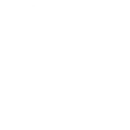
/
Aiden
Reichart
komplettierte
das
Feld
mit
Platz
4.
Bei
der
Jugend
setzte
sich
die
Spielgemeinschaft
Dornbirn/Höchst
mit
Lukas
Wimmer
/
Mathias
Maierhofer
durch.
Platz
2
ging
an
Dornbirn
1
mit
Leon
Ofner
/
Alexander
Birkel
und
das
Podest
komplettiert
die
Mannschaft
vom
RV
Sulz
2
mit
Joel
Röthlin
/
Liam
Konzett.
Auf
dem
4.
Rang
Dornbirn
2
mit
Dominik
Schwarzmann
/
Tobias
Niederer
und
Rang
5
ging
an
Sulz
1
mit
Xaver
Juli
/
Emil
Müller.
Bei
den
Titelkämpfen
der
Elite/1.
Liga
gab
es
heuer
keine
Auf/Abstiegs-Spiele,
da
die
1.
Liga
bei
allen
ÖM-Runden
dieses
Jahres
mit
7
Mannschaften
gespielt
und
die
2.
Liga
in
die
1.Liga
integriert
wurde.
Die
besten
4
Mannschaften
der
ersten
3
Runden
qualifizierten
sich
für
das
ÖM-Finale
in
Koblach.
Nach
äußerst
spannenden
Spielen
setzte
sich
der
Titelfavorit
RV
Dornbirn
1
mit
Patrick
Schnetzer
/
Stefan
Feurstein
in
allen
ihren
Spielen
klar
durch
und
holten
sich
somit
den
Staatsmeistertitel.
Um
die
weiteren
Podestplätze
gab
es
harte
Fights
zwischen
Dornbirn
2
(Pascal
Fontain
/
Patrick
Köck),