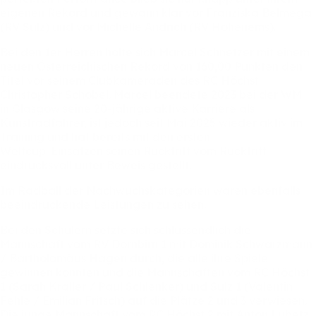
eigenen
Rekord
und
gewann
klar
vor
Franziska
Belmega
(RV
Sulz)
und
vor
Michelle
Andrich
(RV
Hohenems).
Bei
den
1er
Herren
holte
sich
Marcel
Schnetzer
mit
einem
neuen
Österreichischen
Rekord
von
160,00
Punkten
den
Titel
vor
seinem
Clubkameraden
des
RC
Höchst
Christopher
Schobel.
Marcel
beendete
2023
bei
der
WM
in
Glasgow
seine
20-jährige
aktive
Karriere
als
Kunstradfahrer,
ist
jedoch
seit
Mai
2025
wieder
aktiv
im
Training
und
hat
bereits
mit
den
ersten
Weltcup-Einsätzen
seinen
Rücktritt
vom
Rücktritt
eindrucksvoll
unter
Beweis
gestellt.
Im
Radball
der
Nachwuchskategorien
waren
ebenfalls
beeindruckende
Leistungen
zu
sehen.
Bei
den
Schülern
setzte
sich
schlussendlich
die
Mannschaft
vom
RV
Dornbirn
1
mit
Dominik
Schwarzmann
/
Bartholomäus
Hagen
durch,
die
alle
ihre
Spiele
gewinnen
konnten
und
die
Mannschaften
vom
RC
Höchst
1
(Sarah
Kraller
/
Paul
Schlenker)
und
Sulz
1
(Valentin
Fehle
/
Emilian
Fritsch)
auf
die
Plätze
2
und
3
verwiesen.
Die
junge
Mannschaft
vom
RC
Höchst
2
mit
Anton
Lubetz