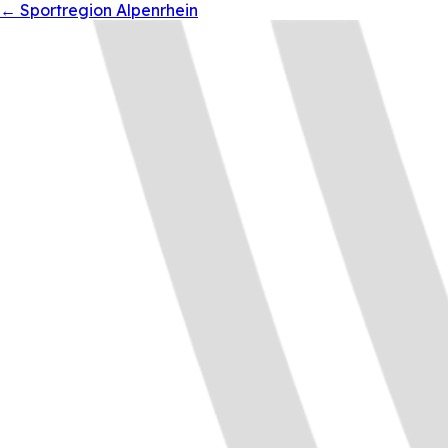
←
Sportregion Alpenrhein