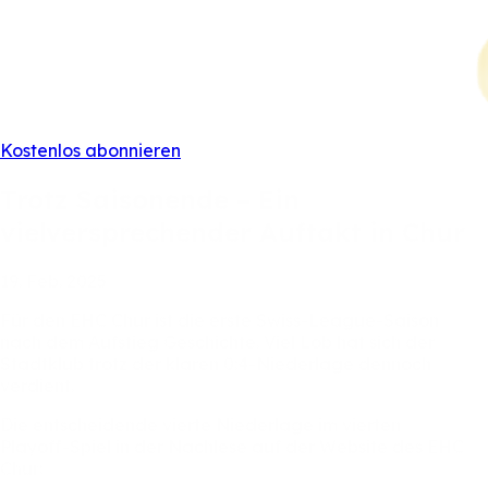
Kostenlos abonnieren
Trotz
Saisonende
–
Ein
vielversprechender
Auftakt
in
Chur
19.
Feb.
2025
Für
den
EHC
Chur
ist
die
erste
Swiss-League-Saison
nach
dem
Aufstieg
Geschichte.
Viel
Lob
hat
sich
der
Stadtklub
trotz
der
klaren
0:4-Niederlage
dennoch
verdient.
Die
entscheidende
vierte
Niederlage
im
vierten
Playoff-Spiel
in
der
Nachlese
auf
der
Website
des
EHC
Chur: