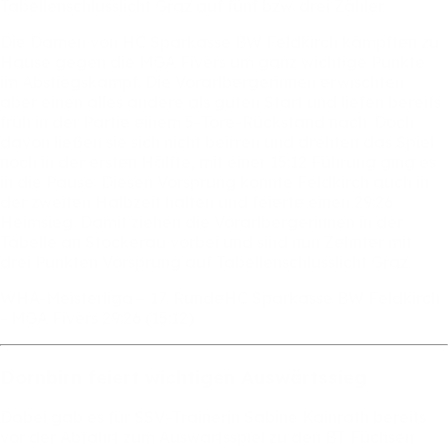
Tabellenschlusslicht
Graz
auf
fünf
bzw.
drei
Zähler.
Die
Damen
von
HC
Sparkasse
BW
Feldkirch
kämpften
zu
Hause
gegen
die
MGA
Fivers
um
ganz
wichtige
Punkte
im
Abstiegskampf.
Die
Vorarlbergerinnen
erwischten
aber
einen
alles
andere
als
guten
Start
und
liefen
bereits
früh
in
der
Partie
einem
5-Tore-Rückstand
nach.
Doch
davon
ließen
sie
sich
nicht
beirren
und
drehten
das
Spiel
noch
in
der
ersten
Hälfte,
mit
einer
15:12
Führung
ging
es
in
die
Pause.
Diesen
Vorsprung
konnte
Feldkirch
auch
in
der
zweiten
Halbzeit
halten
und
feierte
einen
29:26
Heimsieg.
Damit
ziehen
die
Vorarlbergerinnen
in
der
Tabelle
an
Stockerau
vorbei
und
sind
nun
Zehnter
mit
drei
Punkten
Vorsprung
auf
Tabellenschlusslicht
Graz.
WHA-Meisterliga
–
17.
RundeHC
Sparkasse
BW
Feldkirch
-
MGA
Fivers
29:26
(15:12)
Dornbirn
feiert
wichtigen
Auswärtssieg
Dabei
gab
es
für
SSV-Trainerin
Sabine
Kainrath
bereits
vor
der
Abfahrt
zum
Auswärtsspiel
zu
den
BT
Füchsen