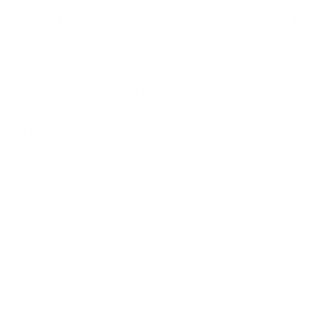
nach
Trofaiach
eine
Hiobsbotschaft.
Neben
den
verletzten
Lena
Ivanyi
und
Anna
Lutz
konnte
auch
Emilia
Brändle
die
Reise
in
die
Steiermark
nicht
mitmachen.
Der
WHA-Kader
wurde
mit
einigen
jungen
Spielern
aufgefüllt
und
dann
zeigte
das
gesamte
Team
eine
starke
Leistung.
„Die
Mädels
haben
von
der
ersten
Minute
bis
zur
Schlusssirene
konzentriert
gespielt,
hatten
Spielwitz
und
vor
allem
agierten
alle
als
einheitliches
Team.
Wir
sind
sehr
stolz
auf
die
Mannschaft“,
so
SSV-Coach
Kainrath
nach
dem
Spiel.
Während
die
BT
Füchse
Style
your
Smile
noch
gute
Chancen
auf
einen
PlayOff-Platz
haben,
kämpft
SSV
Dornbirn
Schoren
um
wichtige
Punkte
im
Kampf
um
den
Abstieg.
Das
erste
Aufeinandertreffen
in
dieser
Saison
endete
mit
einem
Unentschieden,
somit
eine
besonders
interessante
Ausgangslage
vor
Anpfiff
dieser
Partie.
Das
Spiel
verlief
dann
wie
erwartet
über
60
Minuten
sehr
ausgeglichen.
Am
Ende
jubelten
die
Vorarlbergerinnen
über
einen
knappen
26:25
Auswärtssieg.
Mit
diesen
zwei
Zählern
verschaffen
sich
die
Dornbirnerinnen
etwas
Luft
im
Abstiegskampf,
denn
der
Vorsprung
auf
die
letztplatzierten
Grazerinnen
ist
auf
fünf
Punkte