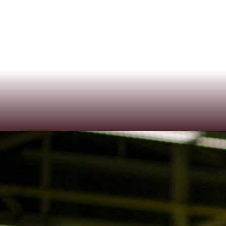
angewachsen.
WHA-Meisterliga
–
17.
RundeBT
Füchse
Style
your
Smile
–
SSV
Dornbirn-Schoren
25:26
(14:16)SSV-Tore:
Zaric
(7),
Scheiderbauer
(6),
Wohler
(5),
Hartmann
(3),
Vuckovic
(2),
Spescha
(2),
Sagmeister;