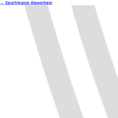
←
Sportregion Alpenrhein